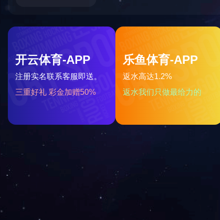
11日下午B体育-B体育亚洲官方网站-
3月5
BSPORT厂内HZS50混凝土搅拌站发货
B体育-B
关于建新
推荐设备
企业介绍
混凝土搅拌站
荣誉证书
稳定土拌和站