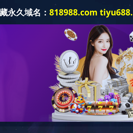
话：0371-64617315 400-612-5012 15738819315
B体育-B体育亚
B体育
产品中心
案例与方案
洲官方网站-
-
例与方案
设备发货现场
设备发货现场
BSPORT