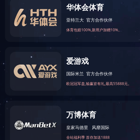
HZS35混凝土搅拌站6月2日下午建新机械发
货现场
BSP
发往张家界市慈利县通津铺镇稳定土拌和站
建新再迎
一体机