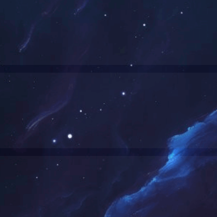
B体育-B体育亚洲官方网站-
19日下午B体育-B体育亚洲官方
ORTWBZ600稳定土拌和站发货现场
BSPORT再发一套WBZ600稳定
备
设备采购热潮750混凝土搅拌机800
JS4000混凝土搅拌机成功发往安
配料机批量交付与商丘客户