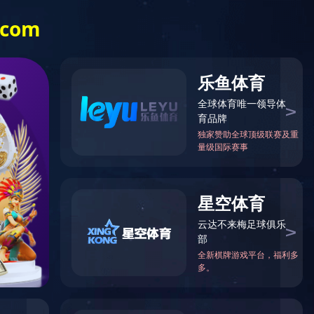
官方微信
Language
服务支持
关于建新
联系我们