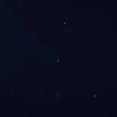
设备发货现
郑州建新120混凝土搅拌站发往广东湛江