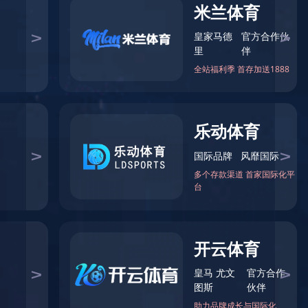
1000L
出料容量：
电话咨询
1600L
进料容量：
37/18.5kw×2
整机功率：
微信客服
应用领域：
可搅拌硬性混凝土、塑性混凝土、流
动性混凝土，轻骨料混凝土和各种砂 浆。适用于
类中小型预制构件厂及公路、桥梁、水利、港
口、码头等建筑工程。
24小时服务热线
0371-64617315