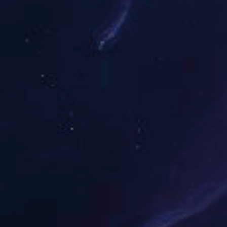
口、码头等建筑工程施工部门，还可以与配料机组合成简易