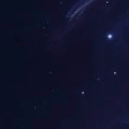
产品细节
搅拌系统
01
搅拌系统由电动机、皮带轮、减速器、开式齿轮、搅