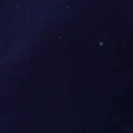
电气控制线路设有空气开关、熔断器、热继电器，具
有短路保护、过载保护的功能。所有控制按钮及空气
开关手柄和指示灯均布置在配电箱门上，并设有门
锁。
骨料最大粒经
论生产率
搅拌叶片转速
搅拌
（碎石/卵石）
60m³/h
≤60/80
19.5
（R/min）
2×8（数量）
37/18