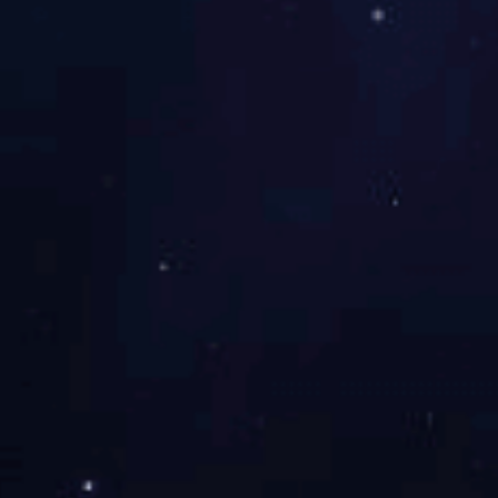
240混凝土搅拌站设备发货现场
1500
客户案例