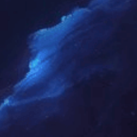
卸料系统
03
有三种结构液压控制、气动控制、手动控制。卸料门