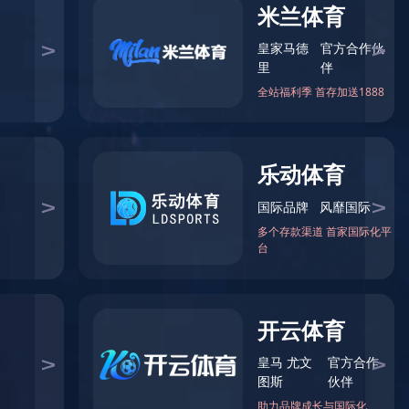
PLD3200
配料机型号：
电话咨询
150m³/h
生产能力：
210.5kw
整机功率：
微信客服
4100mm
卸料高度：
应用领域：
广泛用于大、中型建筑施工、道路桥
梁以及生产混凝土制品的预制厂中，是生产商品
混凝土的理想设备。
24小时服务热线
0371-64617315