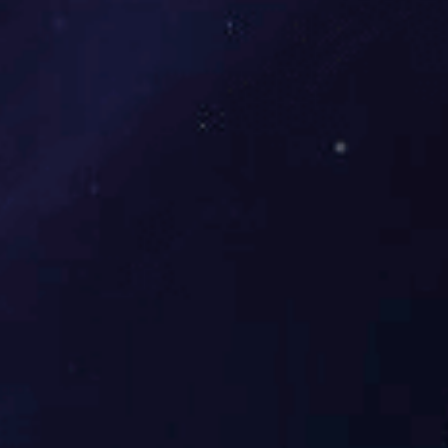
立轴行星式搅拌机系统
02
MPC3000立轴行星式搅拌机搅拌系统：搅拌臂及其叶
片做行星运动，搅拌轨迹连续、搅拌运动剧烈、匀质
性好；搅拌叶片角度合理，搅拌效率高，降低衬板、