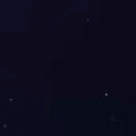
配料系统
03
PLD3200型混凝土配料机具体型号有：三仓配料机、
四仓配料机，本型号配料机常作为大型混凝土搅拌站
中理想的配套配料装置。混凝土配料机的顶部面板可