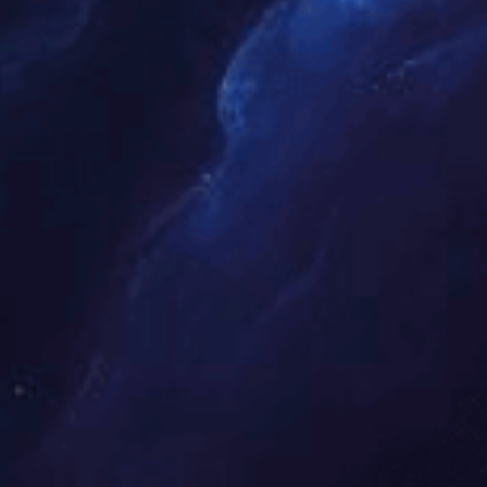
320元
8*300*120=28.8万方
200元/方
8*300*120=28.8万方
12元/方
8*300*120=28.8万方
万元/人/年
10人
6%
注：
以上仅为理论数据，实际利润情况可预约本省案例实地考察。