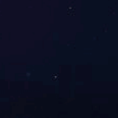
叶片的磨损；底刮板清理底部物料，侧刮板清理侧面
物料，具有自动清洗功能。
输送系统
05
螺旋输送机采用优质钢管刚性好；优质减速箱，重型