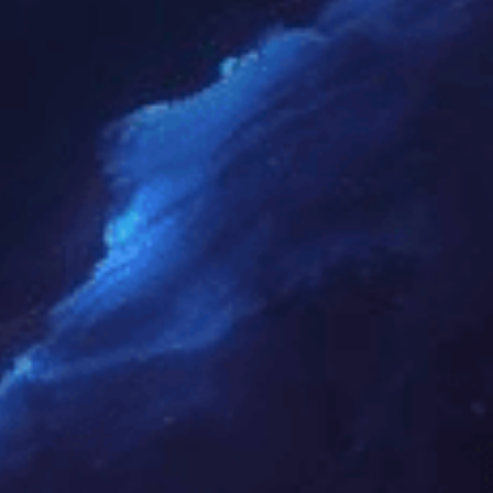
云南普洱150混凝土搅拌站
土约28.8万方左右，混凝土在每个地区的价格不等大概按照320
总计