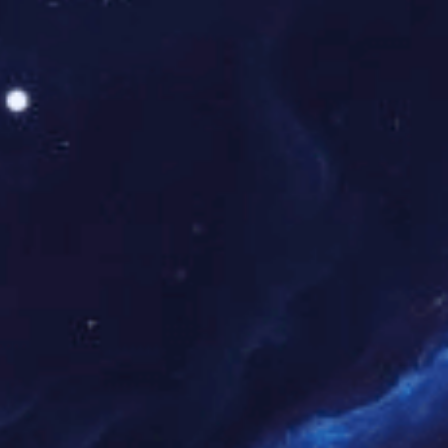
南阳荣阳铝业150混凝土搅拌站
际生产率120m³/h左右，按照每天工作8个小时，一年工作300天计算，年产混凝
方案请咨询B体育-B体育亚洲官方网站-BSPORT投资顾问。
120混凝土搅拌站设备利润表
单价
数量