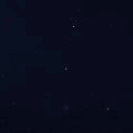
以按需降低或撤掉，能大大减轻上料部分的劳动强
度，增加了施工的便捷性。
控制系统
06
150混凝土搅拌站的中枢是控制系统，整机采用计算