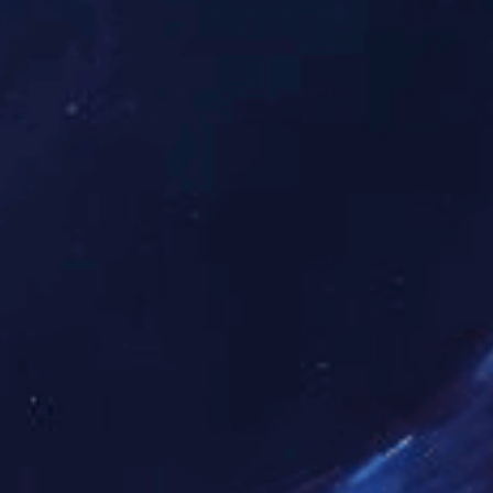
统，实现0°至-40°正常施工。
拉萨150混凝土搅拌站