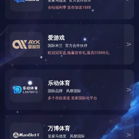
JS750混凝土搅拌机
JS500混凝土搅拌机
生产能力：≤35m³/h
生产能力：≤25m³/h
查看详情
查看详情
客户案例