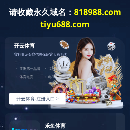
B体育-B体育亚洲官方网站-BSPORT
0371-64617315
B体育
您现在所在的位置：
-
-
B体育-B体育亚洲官方网站-BSPORT
产品中心
强制
式混凝土搅拌机
产品列表
混凝土搅拌站
免基础搅拌站
移动式搅拌站
紧凑型立轴移动站
配料搅拌一体机
砂浆生产设备
稳定土拌和站
强制式混凝土搅拌机
立轴行星式搅拌机
混凝土搅拌车
混凝土配料机
水泥仓
强制式混凝土搅拌机