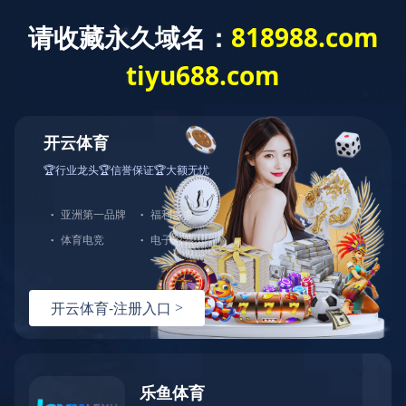
B体育-B体育亚洲官方网站-BSPORT
0371-64617315
B体育
您现在所在的位置：
-
-
B体育-B体育亚洲官方网站-BSPORT
案例与方案
混
凝土搅拌站案例
配置方案
混凝土搅拌站案例
稳定土拌和站案例
设备发货现场