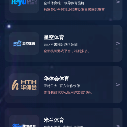
河南原阳搅拌站安装完成主机采用建新1500立轴
混凝土搅拌机
发布时间：2020-03-16 09:10:24 栏目：混凝土搅拌站案例
【施工地点】：
河南原阳
【设备型号】：
MPC1500立轴搅拌机
【生产能力】：
≤90m3/h
【控制系统】：
全自动控制系统