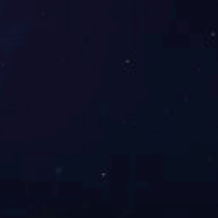
MHZS免基础混凝土搅拌站
您还有可能对以下案例感兴趣：
山西绛县90免基础混凝土搅拌站客
河南原阳搅拌站安装完成主机采用