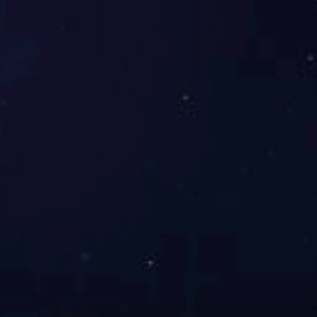
HZS25混凝土搅拌站
环保型混凝土搅拌站
MHZS免基础混凝土搅拌站
您还有可能对以下案例感兴趣：