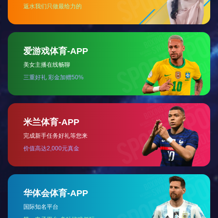
HZS180混凝土搅拌站
HZS150混凝土搅拌站
HZS120混凝土搅拌站
HZS90混凝土搅拌站