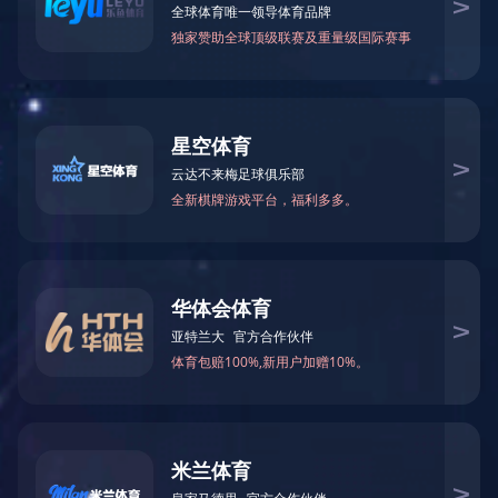
贵州六枝双90混凝土搅拌站
发布时间：2019-06-19 16:32:02 栏目：混凝土搅拌站案例
【施工地点】：
贵州六枝
【设备型号】：
双90混凝土搅拌站
【生产能力】：
180m³/h
【控制系统】：
全自动
【主要配置】：
双JS1500强制式混凝土搅拌机，PLD2400混凝土配料