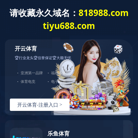
B体育-B体育亚洲官方网站-BSPORT
0371-64617315
B体育
您现在所在的位置：
-
-
B体育-B体育亚洲官方网站-BSPORT
案例与方案
混
凝土搅拌站案例
配置方案
混凝土搅拌站案例
稳定土拌和站案例
设备发货现场