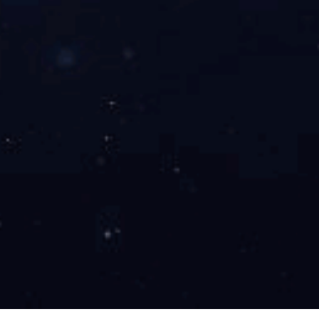
山西绛县90免基础混凝土搅拌站客
河南原阳搅拌站安装完成主机采用
户现场
建新1500立轴混凝土搅拌机
生产能力：90m³/h
生产能力：≤90m3/h
案例简介：山西绛县一客户从我公司订
案例简介：3月9日，建新机械一套新型
购了一套90免基础混凝土搅拌站设备，
混凝土搅拌站设备在河南原阳安装完
整套设备是该客户之前到我公司进...
成，本套设备主机采用了新型的立轴...
点击查看详情
点击查看详情
浙江象山50混凝土搅拌站顺利投产
云南保山90混凝土搅拌站投产运行
生产能力：50m3/h
生产能力：90m3/h
案例简介：8月中旬，B体育-B体育亚洲
案例简介：8月1日，B体育-B体育亚洲
电话
微信
留言询价
官方网站-BSPORT50混凝土搅拌站在浙
官方网站-BSPORT90混凝土搅拌站正式
江象山顺利投产。据悉，此次引进的搅
交付客户，经过半个月的安装调试，正