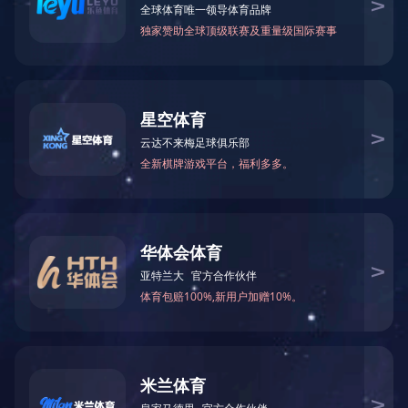
导读：
近年来大型混凝土搅拌站在市场上的需求量越来越大，其中
HZS180混凝土搅拌站作为大型搅拌站的其中之一。
近年来大型混凝土搅拌站在市场上的需求量越来越大，其中
HZS180混凝
土搅拌站
作为大型搅拌站的其中之一，采用JS3000强制式混凝土搅拌机作为
主机设备，PLD4800混凝土配料机、水泥仓、皮带输送机等作为配套设备，
科学的配置确保了整个搅拌站的生产效率。